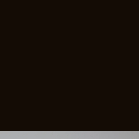
Nico Zipp ist für verschiedene Institutionen in der
+ MORE
Weiterbildung tätig und setzt dabei Impulse zum
Thema
„Klavierunterricht in Gruppen & Klassen“
.