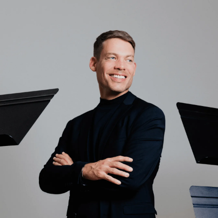
Er vermittelt praxisnahe Konzepte für einen
lebendigen und differenzierten Gruppenunterricht.
Ziel seiner Arbeit ist es, Lehrkräfte darin zu
unterstützen, Lernprozesse individuell zu gestalten,
Motivation zu fördern und Unterrichtsformen zu
entwickeln, die gemeinsames Musizieren als
zentrales pädagogisches Erlebnis begreifen.
Darüber hinaus ist er bundesweit als
Fortbildungsleiter an Musikschulen aktiv. In
Workshops, Seminaren und Teamcoachings
begleitet er Unterrichtsentwicklung, den Einsatz
zeitgemäßer Materialien sowie innovative
Vermittlungsformen. Im Mittelpunkt steht dabei
stets der kollegiale Austausch als Grundlage
nachhaltiger pädagogischer Weiterentwicklung.
Elemente der Elementaren Musikpädagogik sowie
Bewegung und Körperwahrnehmung fließen
ebenso ein wie kreative Ansätze aus Improvisation
und Ensemblearbeit, um Unterricht lebendig,