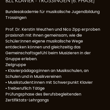
BZL KLAVIER - TROSSINGEN (6. PHASE)
Bundesakademie für musikalische Jugendbildung
Trossingen
Prof. Dr. Kerstin Weuthen und Nico Zipp er
proben
praxisnah mit Ihnen gemeinsam,
wie die
Schüler:innen eigene musikalische
Wege
entdecken können und gleichzeitig
das
Gemeinschaftsgefühl beim Musizieren
in der
Gruppe erleben.
Zielgruppe
•
Klavierpädagog:innen an Musikschu
len, an
Schulen und in Musikvereinen
•
Musikstudent:innen mit Schwerpunkt
Klavier
•
freiberuflich Tätige
Prüfungsphase des Berufsbegleitenden
Zertifiktats-Lehrgangs